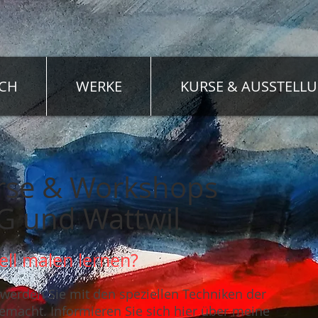
ICH
WERKE
KURSE & AUSSTELL
urse & Workshops
SG und Wattwil
ll malen lernen?
werden Sie mit den speziellen Techniken der
gemacht. Informieren Sie sich hier über meine