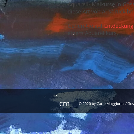
Aquarell- Malkurse in Gos
diese Art von Ausdruck bri
Gehen Sie auf
Entdeckung
einem Aquarellkurs.
cm
© 2020 by Carlo Maggiorini / Gos