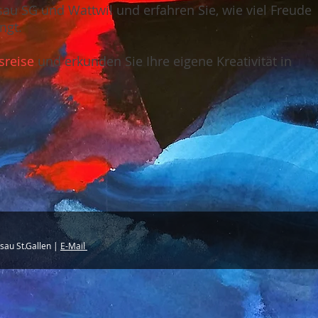
sau SG und Wattwil und erfahren Sie, wie viel Freude
ngt.
sreise
und erkunden Sie Ihre eigene Kreativität in
sau St.Gallen |
E-Mail