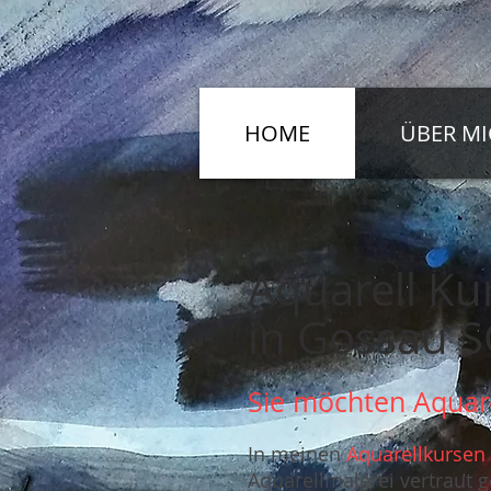
HOME
ÜBER M
Aquarell K
in Gossau 
Sie möchten Aquare
In meinen
Aquarellkursen
Aquarellmalerei vertraut 